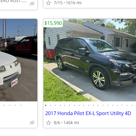
★ LOW MILES... ★ ZERO RUST... ★ DEPENDABLE & AFFORDABLE
7/15
161k mi
$15,990
•
•
•
•
•
•
•
•
•
•
•
•
•
•
•
•
•
•
•
•
•
•
•
2017 Honda Pilot EX-L Sport Utility 4D
8/6
146k mi