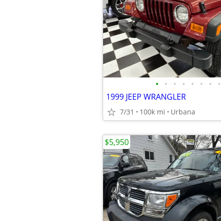
•
•
•
•
•
•
•
•
1999 JEEP WRANGLER
7/31
100k mi
Urbana
$5,950