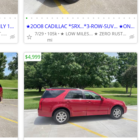
•
•
•
•
•
•
•
•
•
•
•
•
•
•
•
•
•
•
•
•
•
•
•
•
•
•
2OO8 CADILLAC *SRX - 3-ROW-SUV ★ONLY 104K MILES
★2OO8 CADILLAC *SRX...*3-ROW-SUV... ★ONLY 104K MILES
★ LOW MILES... ★ ZERO RUST... ★ DEPENDABLE & AFFORDABLE
7/29
105k
★ LOW MILES... ★ ZERO RUST... ★ DEPENDABLE & AFFORDABLE
mi
$4,999