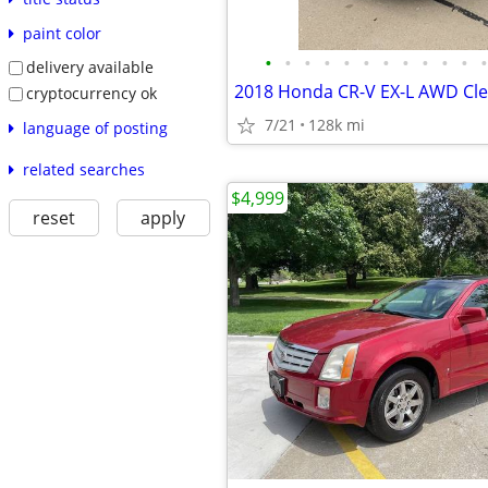
paint color
•
•
•
•
•
•
•
•
•
•
•
•
delivery available
cryptocurrency ok
7/21
128k mi
language of posting
related searches
$4,999
reset
apply