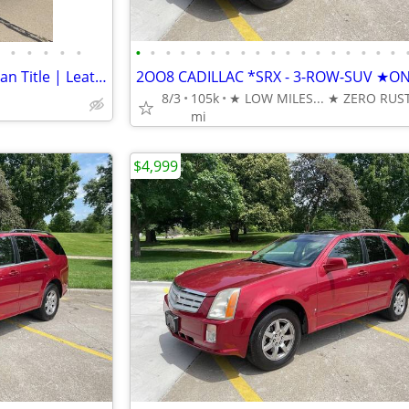
•
•
•
•
•
•
•
•
•
•
•
•
•
•
•
•
•
•
•
•
•
•
•
2018 Honda CR-V EX-L AWD Clean Title | Leather | CarPlay | Honda Sensing
8/3
105k
mi
$4,999