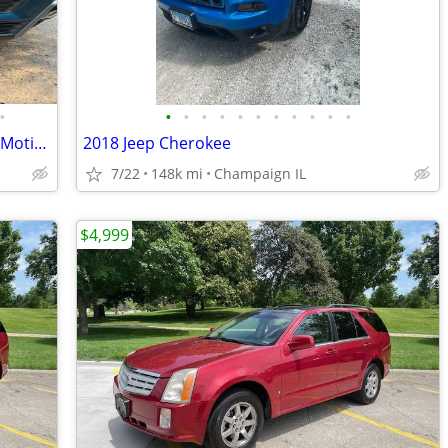
•
•
•
•
•
•
•
•
•
•
•
•
Clean title-2019 Volkswagen Tiguan SE 4Motion AWD — $10,600
2018 Jeep Cherokee
7/22
148k mi
Champaign IL
$4,999