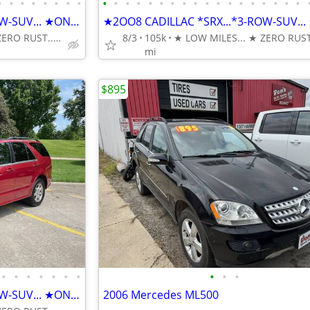
•
•
•
•
•
•
•
•
•
•
•
•
•
•
•
•
•
•
•
•
•
•
•
•
•
•
★2OO8 CADILLAC *SRX...*3-ROW-SUV... ★ONLY 104K MILES
★ LOW MILES... ★ ZERO RUST... ★ DEPENDABLE & AFFORDABLE
8/3
105k
mi
$895
•
•
•
•
•
•
•
•
•
•
★2OO8 CADILLAC *SRX...*3-ROW-SUV... ★ONLY 104K MILES
2006 Mercedes ML500