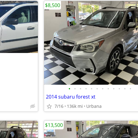
$8,500
•
•
•
•
•
•
•
•
•
•
•
•
2014 subaru forest xt
7/16
136k mi
Urbana
$13,500