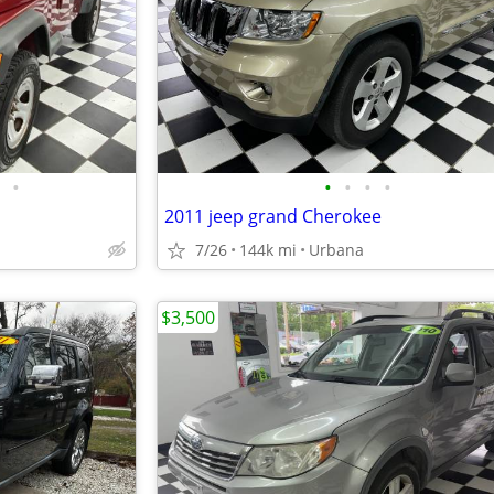
•
•
•
•
•
2011 jeep grand Cherokee
7/26
144k mi
Urbana
$3,500