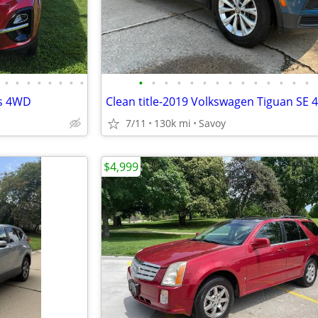
•
•
•
•
•
•
•
•
•
•
•
•
•
•
•
•
•
•
•
•
•
•
es 4WD
7/11
130k mi
Savoy
$4,999