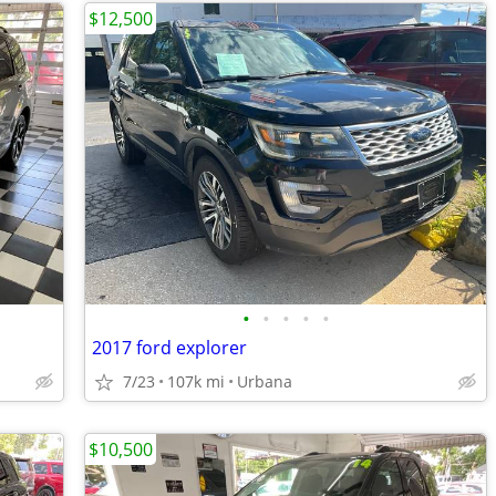
$12,500
•
•
•
•
•
2017 ford explorer
7/23
107k mi
Urbana
$10,500