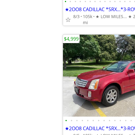
•
•
•
•
•
•
•
•
•
•
•
•
•
•
8/3
105k
mi
$4,999
•
•
•
•
•
•
•
•
•
•
•
•
•