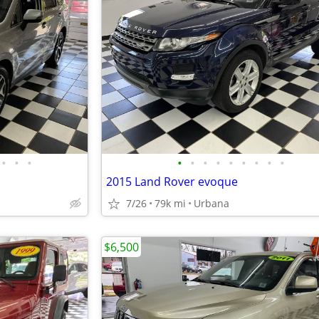
•
•
•
•
•
•
•
•
•
•
•
•
2015 Land Rover evoque
7/26
79k mi
Urbana
$6,500