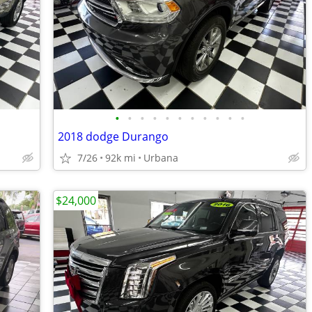
•
•
•
•
•
•
•
•
•
•
•
2018 dodge Durango
7/26
92k mi
Urbana
$24,000