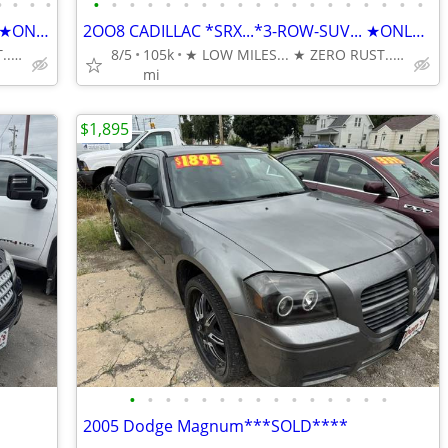
•
•
•
•
•
•
•
•
•
•
•
•
•
•
•
•
•
•
•
•
•
•
•
★2OO8 CADILLAC *SRX...*3-ROW-SUV... ★ONLY 104K MILES
2OO8 CADILLAC *SRX...*3-ROW-SUV... ★ONLY 104K MILES
★ LOW MILES... ★ ZERO RUST... ★ DEPENDABLE & AFFORDABLE
8/5
105k
★ LOW MILES... ★ ZERO RUST... ★ DEPENDABLE & AFFORDABLE. . .
mi
$1,895
•
•
•
•
•
•
•
•
•
•
•
•
•
•
•
2005 Dodge Magnum***SOLD****