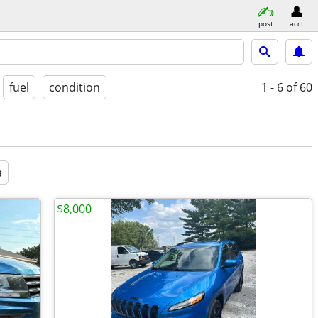
post
acct
fuel
condition
1 - 6
of 60
a
$8,000