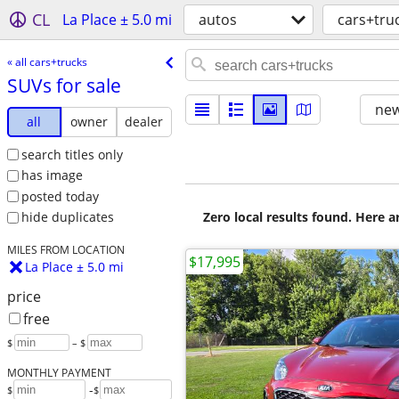
CL
La Place ± 5.0 mi
autos
cars+tru
« all cars+trucks
SUVs for sale
new
all
owner
dealer
search titles only
has image
posted today
Zero local results found. Here 
hide duplicates
MILES FROM LOCATION
$17,995
La Place ± 5.0 mi
price
free
$
– $
MONTHLY PAYMENT
-
$
$