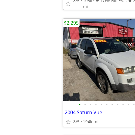
8/5
105k
mi
$2,295
•
•
•
•
•
•
•
•
•
•
•
2004 Saturn Vue
8/5
194k mi