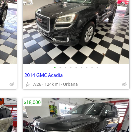
•
•
•
•
•
•
•
•
•
2014 GMC Acadia
7/26
124k mi
Urbana
$18,000