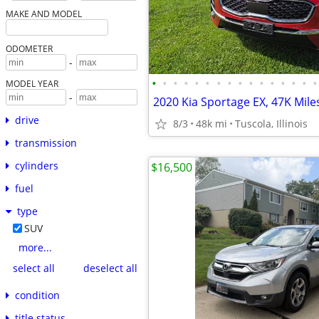
MAKE AND MODEL
ODOMETER
-
•
•
•
•
•
•
•
•
•
•
•
•
•
•
•
•
MODEL YEAR
-
2020 Kia Sportage EX, 47K Mil
drive
8/3
48k mi
Tuscola, Illinois
transmission
cylinders
$16,500
fuel
type
SUV
more...
select all
deselect all
condition
title status