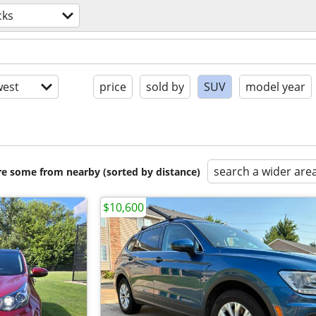
cks
est
price
sold by
SUV
model year
search a wider are
are some from nearby (sorted by distance)
$10,600