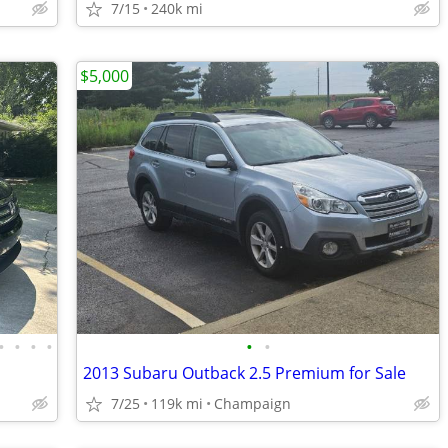
7/15
240k mi
$5,000
•
•
•
•
•
•
2013 Subaru Outback 2.5 Premium for Sale
7/25
119k mi
Champaign