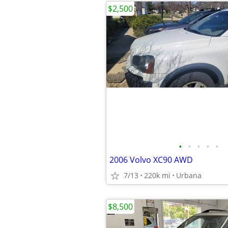
$2,500
•
•
•
•
•
2006 Volvo XC90 AWD
7/13
220k mi
Urbana
$8,500