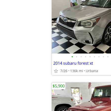
•
•
•
•
•
•
•
•
•
2014 subaru forest xt
7/26
136k mi
Urbana
$5,900