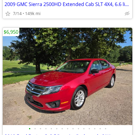
2009 GMC Sierra 2500HD Extended Cab SLT 4X4, 6.6 liter Duramax…
7/14
149k mi
$6,950
•
•
•
•
•
•
•
•
•
•
•
•
•
•
•