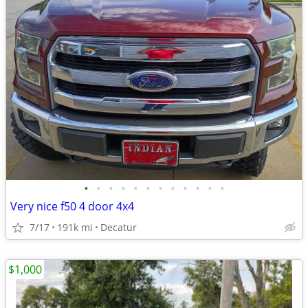
•
•
•
•
•
•
•
•
•
•
•
•
Very nice f50 4 door 4x4
7/17
191k mi
Decatur
$1,000