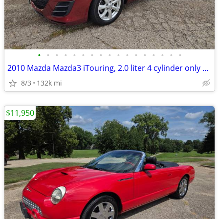
•
•
•
•
•
•
•
•
•
•
•
•
•
•
•
•
•
2010 Mazda Mazda3 iTouring, 2.0 liter 4 cylinder only 132K
8/3
132k mi
$11,950