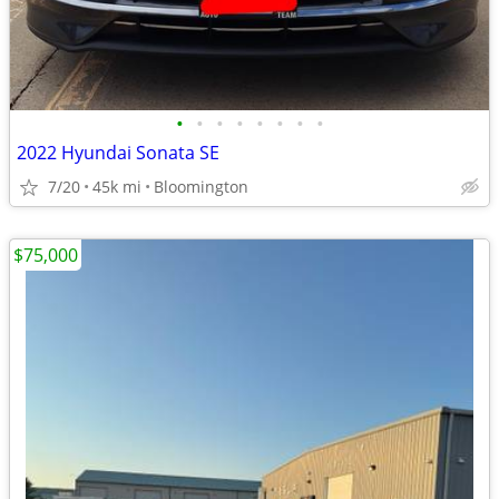
•
•
•
•
•
•
•
•
2022 Hyundai Sonata SE
7/20
45k mi
Bloomington
$75,000