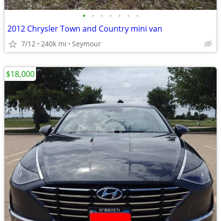
•
•
•
•
•
•
•
2012 Chrysler Town and Country mini van
7/12
240k mi
Seymour
$18,000