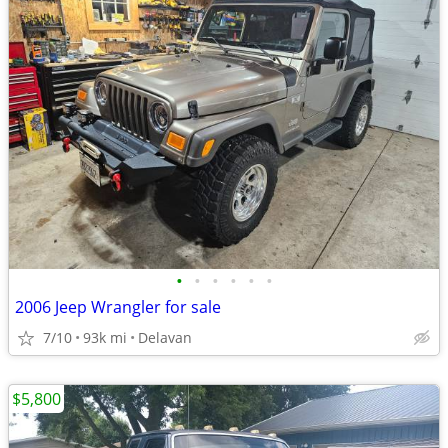
•
•
•
•
•
•
2006 Jeep Wrangler for sale
7/10
93k mi
Delavan
$5,800