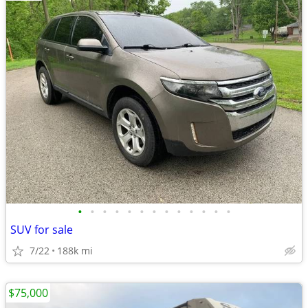
•
•
•
•
•
•
•
•
•
•
•
•
•
SUV for sale
7/22
188k mi
$75,000