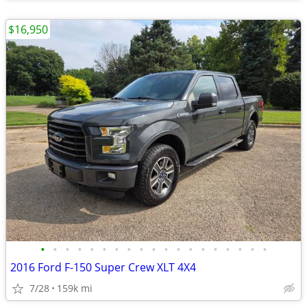
$16,950
•
•
•
•
•
•
•
•
•
•
•
•
•
•
•
•
•
•
•
2016 Ford F-150 Super Crew XLT 4X4
7/28
159k mi