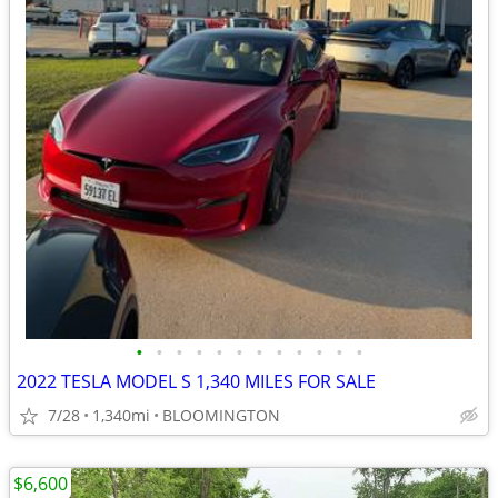
•
•
•
•
•
•
•
•
•
•
•
•
2022 TESLA MODEL S 1,340 MILES FOR SALE
7/28
1,340mi
BLOOMINGTON
$6,600