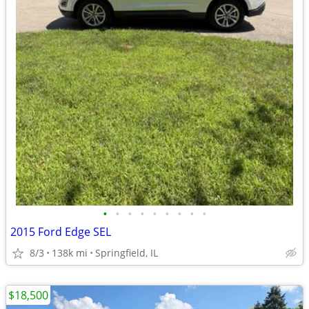
•
•
•
•
•
•
•
•
•
2015 Ford Edge SEL
8/3
138k mi
Springfield, IL
$18,500