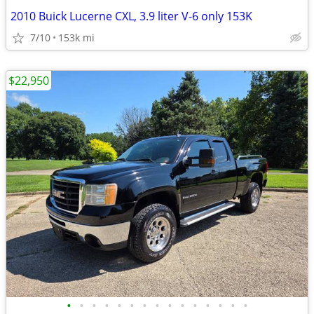
2010 Buick Lucerne CXL, 3.9 liter V-6 only 153K
7/10
153k mi
$22,950
•
•
•
•
•
•
•
•
•
•
•
•
•
•
•