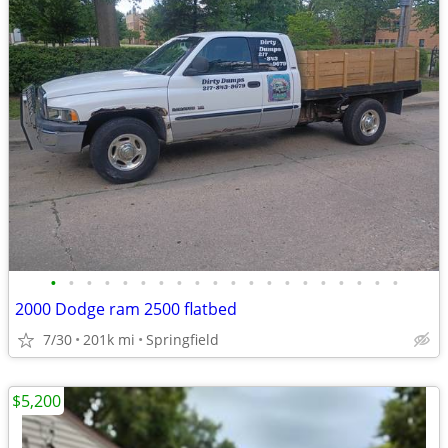
•
•
•
•
•
•
•
•
•
•
•
•
•
•
•
•
•
•
•
•
2000 Dodge ram 2500 flatbed
7/30
201k mi
Springfield
$5,200