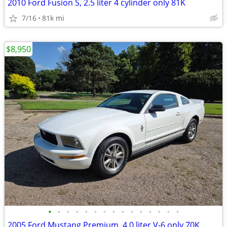
2010 Ford Fusion S, 2.5 liter 4 cylinder only 81K
7/16
81k mi
$8,950
•
•
•
•
•
•
•
•
•
•
•
•
•
•
•
2005 Ford Mustang Premium, 4.0 liter V-6 only 70K