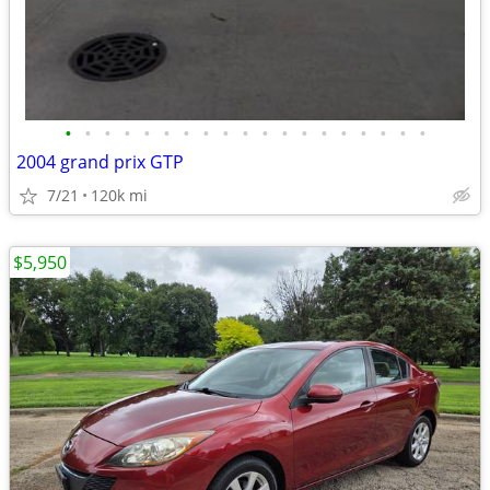
•
•
•
•
•
•
•
•
•
•
•
•
•
•
•
•
•
•
•
2004 grand prix GTP
7/21
120k mi
$5,950