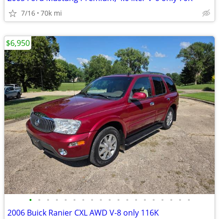
7/16
70k mi
$6,950
•
•
•
•
•
•
•
•
•
•
•
•
•
•
•
•
•
•
•
2006 Buick Ranier CXL AWD V-8 only 116K