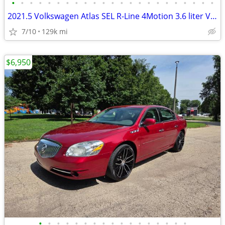
•
•
•
•
•
•
•
•
•
•
•
•
•
•
•
•
•
•
•
•
•
•
•
2021.5 Volkswagen Atlas SEL R-Line 4Motion 3.6 liter V-6 AWD
7/10
129k mi
$6,950
•
•
•
•
•
•
•
•
•
•
•
•
•
•
•
•
•