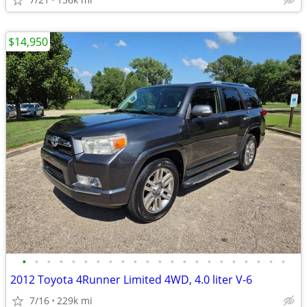
$14,950
•
•
•
•
•
•
•
•
•
•
•
•
•
•
•
•
•
•
•
•
•
•
2012 Toyota 4Runner Limited 4WD, 4.0 liter V-6
7/16
229k mi