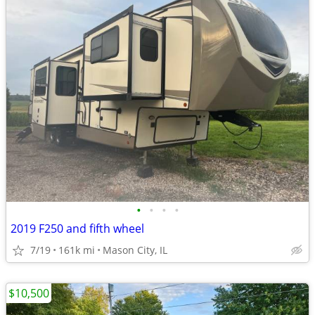
•
•
•
•
2019 F250 and fifth wheel
7/19
161k mi
Mason City, IL
$10,500