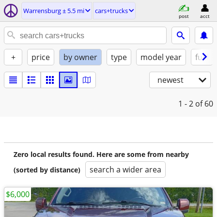
Warrensburg ± 5.5 mi
cars+trucks
post
acct
+
price
by owner
type
model year
fuel
newest
1 - 2
of 60
Zero local results found. Here are some from nearby
search a wider area
(sorted by distance)
$6,000