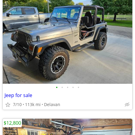
•
•
•
•
•
Jeep for sale
7/10
113k mi
Delavan
$12,800