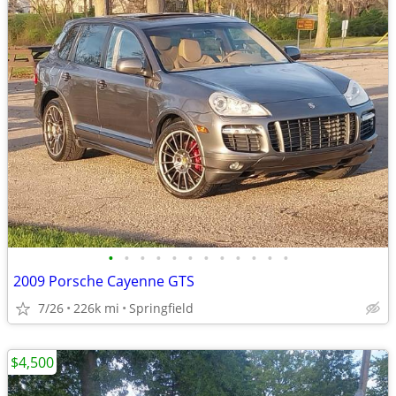
•
•
•
•
•
•
•
•
•
•
•
•
2009 Porsche Cayenne GTS
7/26
226k mi
Springfield
$4,500