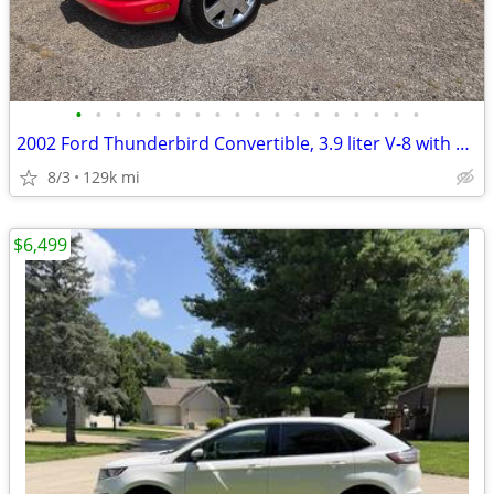
•
•
•
•
•
•
•
•
•
•
•
•
•
•
•
•
•
•
2002 Ford Thunderbird Convertible, 3.9 liter V-8 with 129K
8/3
129k mi
$6,499