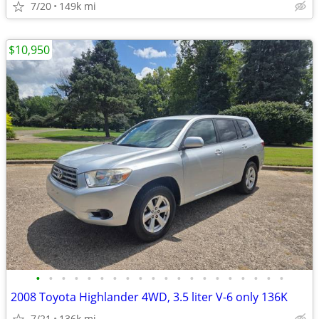
7/20
149k mi
$10,950
•
•
•
•
•
•
•
•
•
•
•
•
•
•
•
•
•
•
•
•
2008 Toyota Highlander 4WD, 3.5 liter V-6 only 136K
7/21
136k mi