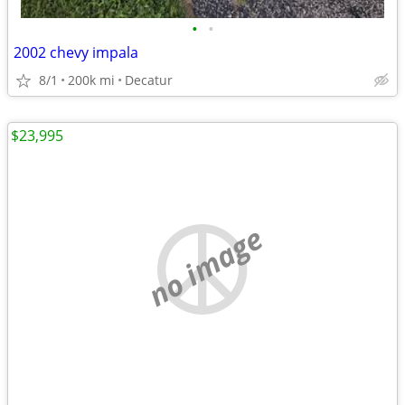
•
•
2002 chevy impala
8/1
200k mi
Decatur
$23,995
no image