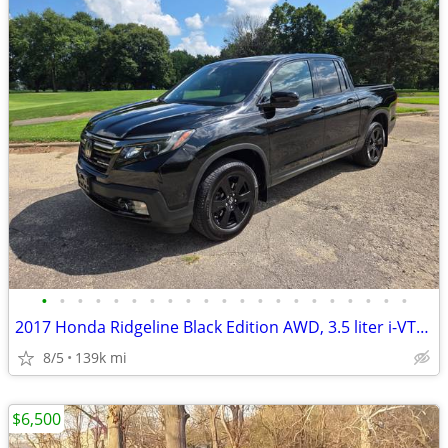
•
•
•
•
•
•
•
•
•
•
•
•
•
•
•
•
•
•
•
•
•
2017 Honda Ridgeline Black Edition AWD, 3.5 liter i-VTEC V-6 only 139K
8/5
139k mi
$6,500