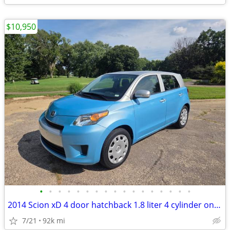
$10,950
•
•
•
•
•
•
•
•
•
•
•
•
•
•
•
•
•
2014 Scion xD 4 door hatchback 1.8 liter 4 cylinder only 92K
7/21
92k mi