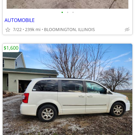
•
•
•
AUTOMOBILE
7/22
239k mi
BLOOMINGTON, ILLINOIS
$1,600