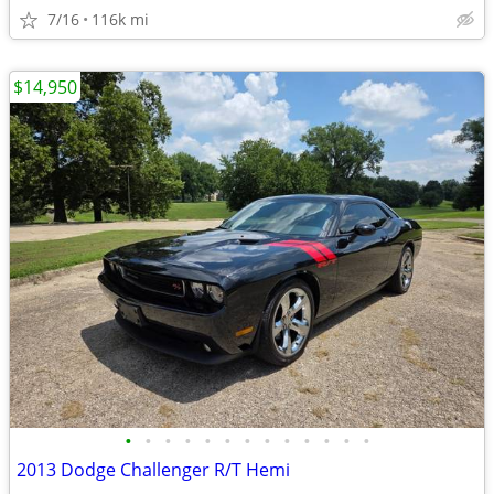
7/16
116k mi
$14,950
•
•
•
•
•
•
•
•
•
•
•
•
•
2013 Dodge Challenger R/T Hemi