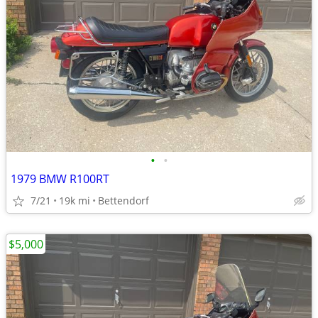
•
•
1979 BMW R100RT
7/21
19k mi
Bettendorf
$5,000