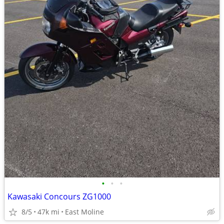
•
•
•
Kawasaki Concours ZG1000
8/5
47k mi
East Moline