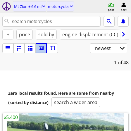
Mt Zion ± 6.6 mi
motorcycles
post
acct
+
price
sold by
engine displacement (CC)
st
newest
1
of 48
Zero local results found. Here are some from nearby
search a wider area
(sorted by distance)
$5,400