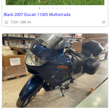
•
•
•
•
•
•
•
•
Black 2007 Ducati 1100S Multistrada
7/29
28k mi