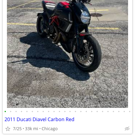
•
•
•
•
•
•
•
•
•
•
•
•
•
•
•
•
•
•
•
•
•
•
•
•
2011 Ducati Diavel Carbon Red
7/25
33k mi
Chicago