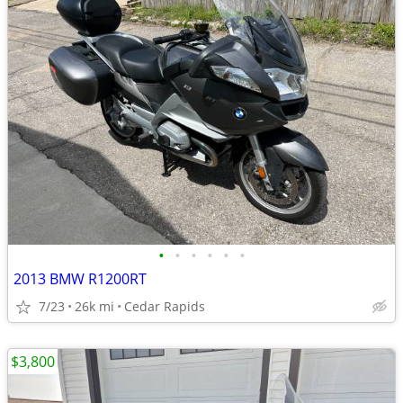
•
•
•
•
•
•
2013 BMW R1200RT
7/23
26k mi
Cedar Rapids
$3,800