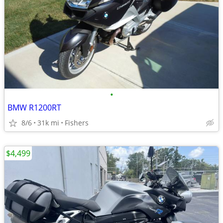
•
BMW R1200RT
8/6
31k mi
Fishers
$4,499