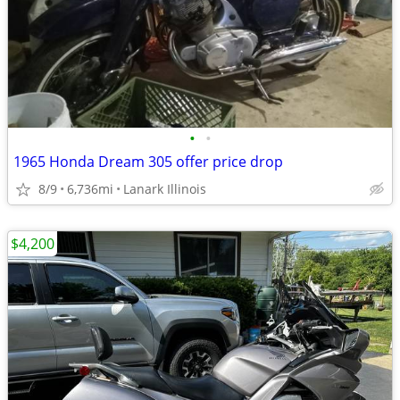
•
•
1965 Honda Dream 305 offer price drop
8/9
6,736mi
Lanark Illinois
$4,200