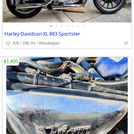
•
•
•
•
•
•
•
Harley-Davidson XL 883 Sportster
8/6
28k mi
Waukegan
$1,495