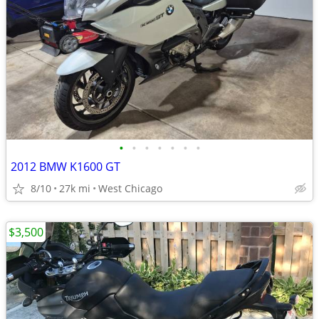
•
•
•
•
•
•
•
2012 BMW K1600 GT
8/10
27k mi
West Chicago
$3,500