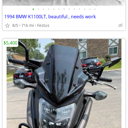
•
•
•
•
•
•
•
•
•
•
•
•
•
1994 BMW K1100LT, beautiful , needs work
8/5
71k mi
Festus
$5,400