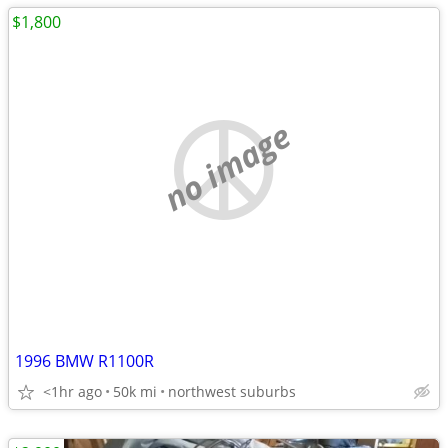
$1,800
no image
1996 BMW R1100R
<1hr ago
50k mi
northwest suburbs