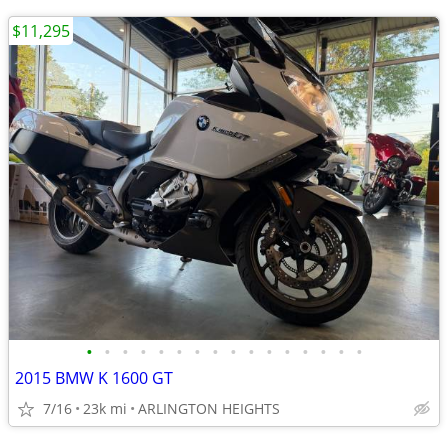
$11,295
•
•
•
•
•
•
•
•
•
•
•
•
•
•
•
•
2015 BMW K 1600 GT
7/16
23k mi
ARLINGTON HEIGHTS