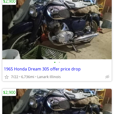
$2,900
•
•
1965 Honda Dream 305 offer price drop
7/22
6,736mi
Lanark Illinois
$2,900