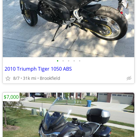
•
•
•
•
•
2010 Triumph Tiger 1050 ABS
8/7
31k mi
Brookfield
$7,000