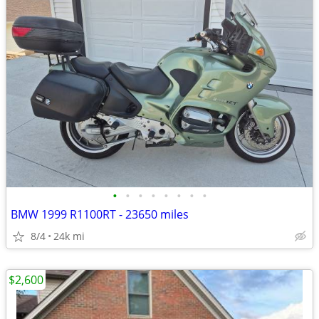
•
•
•
•
•
•
•
•
BMW 1999 R1100RT - 23650 miles
8/4
24k mi
$2,600