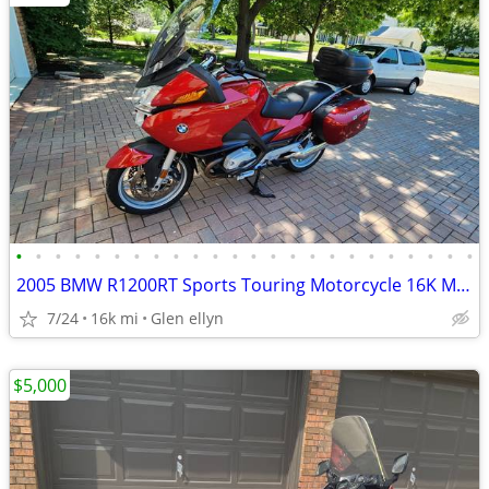
•
•
•
•
•
•
•
•
•
•
•
•
•
•
•
•
•
•
•
•
•
•
•
•
2005 BMW R1200RT Sports Touring Motorcycle 16K Miles New Tires Options
7/24
16k mi
Glen ellyn
$5,000