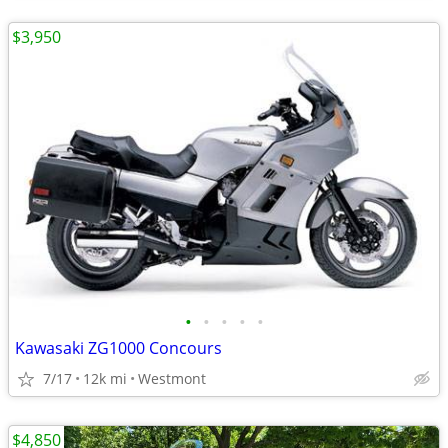
$3,950
•
•
•
•
•
Kawasaki ZG1000 Concours
7/17
12k mi
Westmont
$4,850