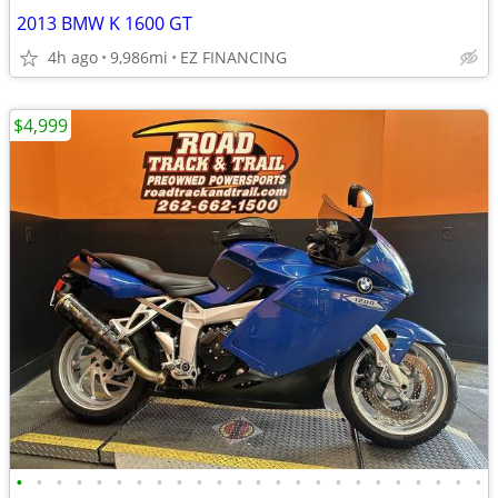
2013 BMW K 1600 GT
4h ago
9,986mi
EZ FINANCING
$4,999
•
•
•
•
•
•
•
•
•
•
•
•
•
•
•
•
•
•
•
•
•
•
•
•