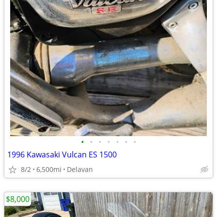
•
•
•
•
•
•
•
1996 Kawasaki Vulcan ES 1500
8/2
6,500mi
Delavan
$8,000