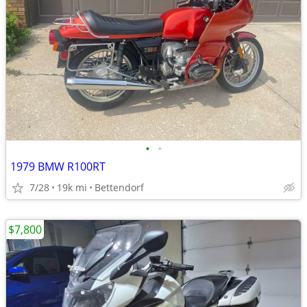
•
•
1979 BMW R100RT
7/28
19k mi
Bettendorf
$7,800