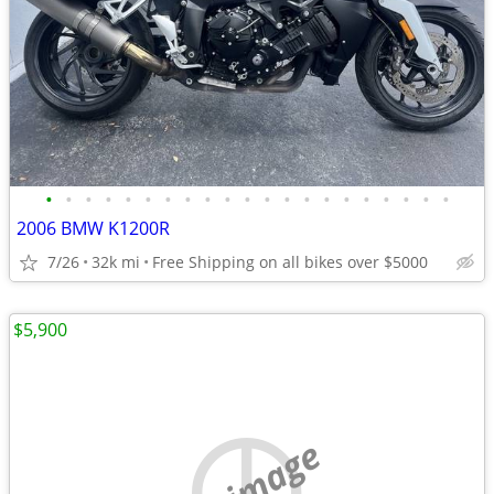
•
•
•
•
•
•
•
•
•
•
•
•
•
•
•
•
•
•
•
•
•
2006 BMW K1200R
7/26
32k mi
Free Shipping on all bikes over $5000
$5,900
no image