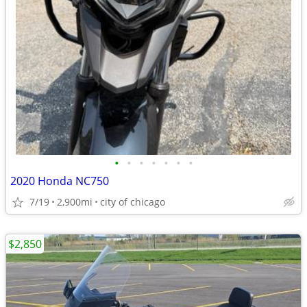
•
•
•
•
•
•
•
2020 Honda NC750
7/19
2,900mi
city of chicago
$2,850