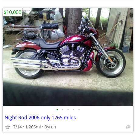
$10,000
•
•
•
•
•
Night Rod 2006 only 1265 miles
7/14
1,265mi
Byron