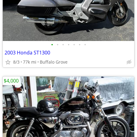
•
•
•
•
•
•
•
2003 Honda ST1300
8/3
77k mi
Buffalo Grove
$4,000