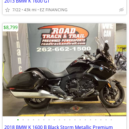
2013 BMW K 1600 GT
7/22
43k mi
EZ FINANCING
$8,799
•
•
•
•
•
•
•
•
•
•
•
•
•
•
•
•
•
•
•
2018 BMW K 1600 B Black Storm Metallic Premium