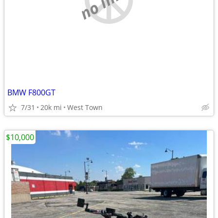
BMW F800GT
7/31
20k mi
West Town
$10,000