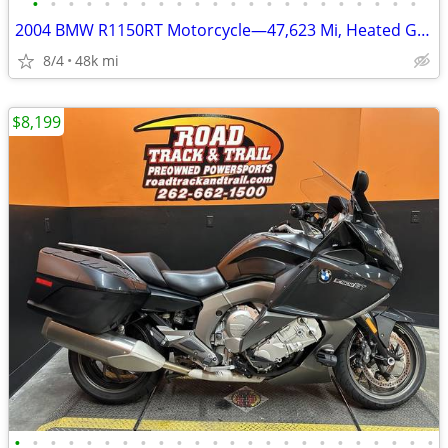
•
•
•
•
•
•
•
•
•
•
•
•
•
•
•
•
•
•
•
•
•
•
2004 BMW R1150RT Motorcycle—47,623 Mi, Heated Grips—Online Auction!
8/4
48k mi
$8,199
•
•
•
•
•
•
•
•
•
•
•
•
•
•
•
•
•
•
•
•
•
•
•
•