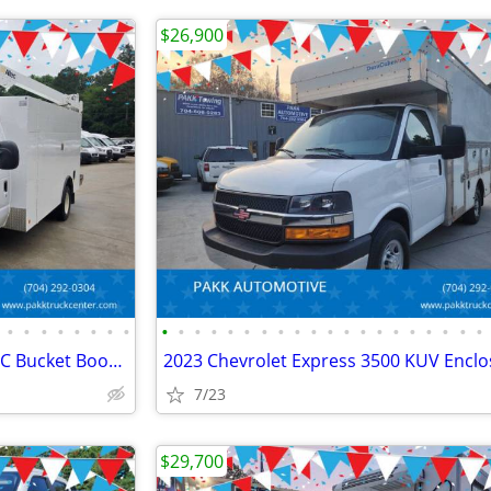
$26,900
•
•
•
•
•
•
•
•
•
•
•
•
•
•
•
•
•
•
•
•
•
•
•
•
•
•
•
•
2019 Ford E-450 E450 35ft ALTEC Bucket Boom Lift Truck Enclosed Box
7/23
$29,700