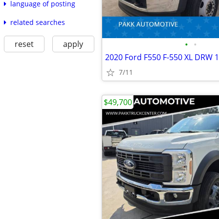
language of posting
related searches
reset
apply
•
•
7/11
$49,700