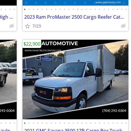
•
•
•
•
•
•
•
•
•
•
•
•
•
•
•
•
•
•
•
•
•
•
•
•
•
•
•
•
2023 RAM ProMaster 1500 136 WB 3dr High Roof Cargo Van
2023 Ram ProMaster 2500 Cargo Reefer Catering Van Thermo King V320
7/23
$22,900
•
•
•
•
•
•
•
•
•
•
•
•
•
•
•
•
•
•
•
•
•
•
•
•
•
•
•
•
2024 Ford F250 XL Super Cab SRW 4x4 Hauler Bed Flatbed Farm Work Truck
2021 GMC Savana 3500 17ft Cargo Box Truck Cutaway Work Delivery Van