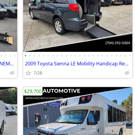
•
•
•
•
•
•
•
•
•
•
•
•
•
•
•
•
•
•
•
•
•
•
•
•
•
•
•
•
2019 RAM ProMaster 2500 Commercial NEMT Wheelchair Gurney Van w/ Lift
2009 Toyota Sienna LE Mobility Handicap Rear Entry Wheelchair Ramp Van
7/28
$29,700