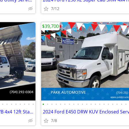
7/12
$39,700
•
•
•
•
•
•
•
•
•
•
•
•
•
•
•
•
•
•
•
•
•
•
•
•
•
•
•
•
2020 Ford F550 F-550 XL 203" WB 4x4 12ft Stake Bed Flatbed Dump Truck
7/8