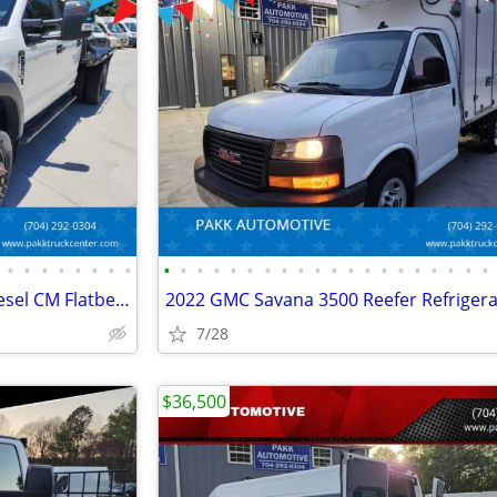
•
•
•
•
•
•
•
•
•
•
•
•
•
•
•
•
•
•
•
•
•
•
•
•
•
•
•
•
2017 Ford F450 F-450 XL 4x4 Diesel CM Flatbed Hauler Farm Work Truck
7/28
$36,500