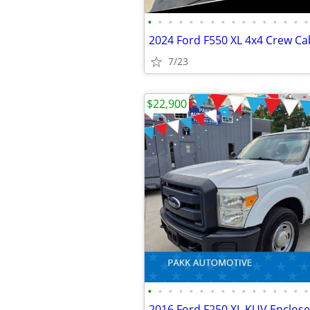
•
•
•
•
•
•
•
•
•
•
•
•
•
•
•
•
7/23
$22,900
•
•
•
•
•
•
•
•
•
•
•
•
•
•
•
•