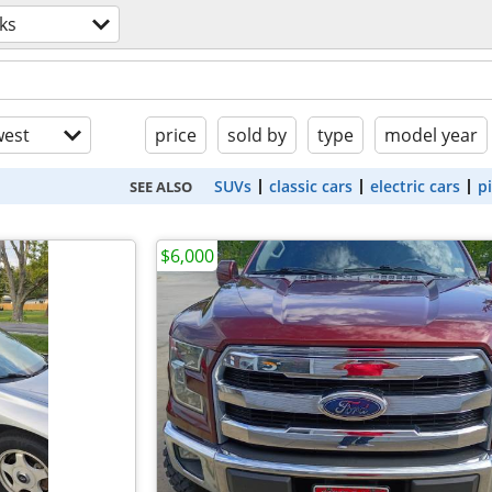
ks
est
price
sold by
type
model year
SUVs
classic cars
electric cars
p
SEE ALSO
$6,000