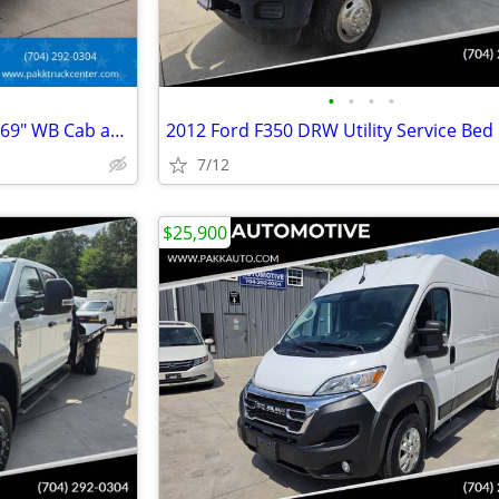
•
•
•
•
2020 Ford F550 F-550 XL DRW 169" WB Cab and Chassis 4x4 Diesel
7/12
$25,900