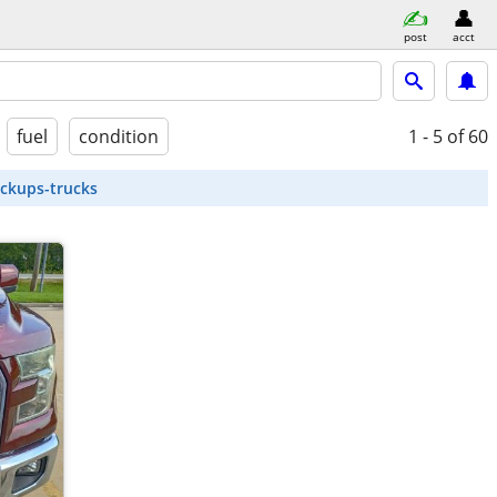
post
acct
fuel
condition
1 - 5
of 60
ickups-trucks