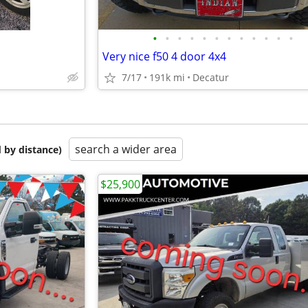
•
•
•
•
•
•
•
•
•
•
•
•
Very nice f50 4 door 4x4
7/17
191k mi
Decatur
search a wider area
 by distance)
$25,900