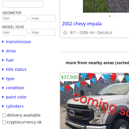
ODOMETER
•
•
-
2002 chevy impala
MODEL YEAR
8/1
200k mi
Decatur
-
transmission
drive
fuel
more from nearby areas (sorted
title status
$37,900
type
condition
paint color
cylinders
delivery available
cryptocurrency ok