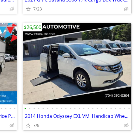
7/23
$26,500
•
•
•
•
•
•
•
•
•
•
•
•
•
•
•
•
•
•
•
•
•
•
•
•
•
•
•
•
2024 Ford E450 DRW KUV Enclosed Service Plumber Contractor Box Truck
2014 Honda Odyssey EXL VMI Handicap Wheelchair Mobility Van Side Ramp
7/8