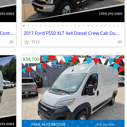
•
•
•
•
•
•
•
•
•
•
•
•
•
•
•
•
•
•
•
•
•
•
•
•
2012 Ford F350 DRW Utility Service Bed Contractor Work Truck Liftgate
2017 Ford F550 XLT 4x4 Diesel Crew Cab Dump Truck High Wall Liftgate
7/12
$38,700