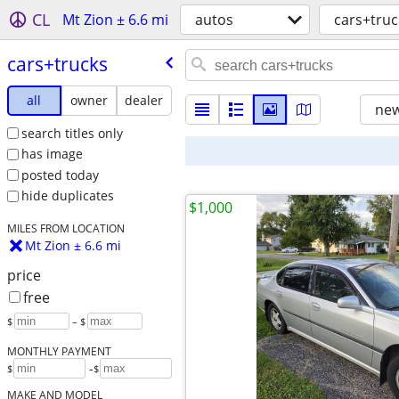
CL
Mt Zion ± 6.6 mi
autos
cars+truc
cars+trucks
all
owner
dealer
new
search titles only
has image
posted today
hide duplicates
$1,000
MILES FROM LOCATION
Mt Zion ± 6.6 mi
price
free
$
– $
MONTHLY PAYMENT
-
$
$
MAKE AND MODEL