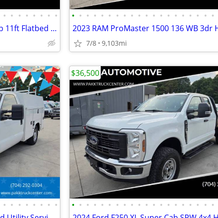
•
•
•
•
•
•
•
•
•
•
•
•
•
•
•
•
•
•
•
•
•
•
•
•
•
•
•
•
2024 Ford F550 XL 4x4 Crew Cab 11ft Flatbed Hauler Work Bed Farm Truck
7/8
9,103mi
$36,500
•
•
•
•
•
•
•
•
•
•
•
•
•
•
•
•
•
•
•
•
•
•
•
•
•
•
•
•
2016 Ford F250 XL KUV Enclosed Utility Service Plumber Mechanic Truck