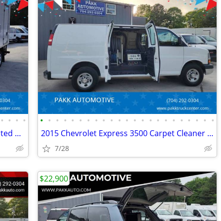
•
•
•
•
•
•
•
•
•
•
•
•
•
•
•
•
•
•
•
•
•
•
•
•
•
•
•
2022 GMC Savana 3500 Reefer Refrigerated Box Truck Thermo King V320MAX
2015 Chevrolet Express 3500 Carpet Cleaner BUTLER CLEANING SYSTEM
7/28
$22,900