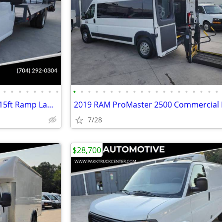
•
•
•
•
•
•
•
•
•
•
•
•
•
•
•
•
•
•
•
•
•
•
•
•
•
•
•
•
2023 GMC Savana G3500 3500 15ft Ramp Landscape Flatbed Stake Bed Truck
7/28
$28,700