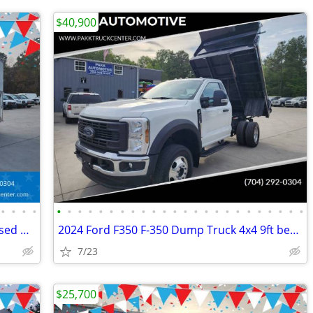
$40,900
•
•
•
•
•
•
•
•
•
•
•
•
•
•
•
•
•
•
•
•
•
•
•
•
•
•
•
•
2023 Chevrolet Express 3500 KUV Enclosed Utility Service Plumber Truck
2024 Ford F350 F-350 Dump Truck 4x4 9ft bed 145" WB 7.3 v8 Gas Motor
7/23
$25,700