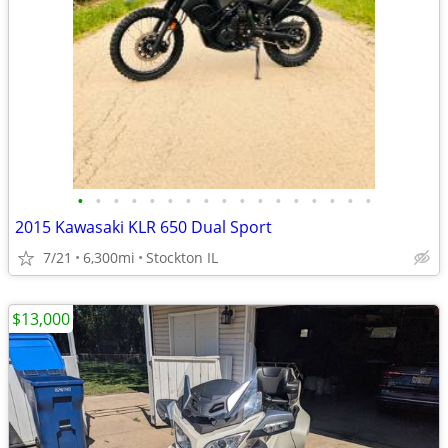
•
•
•
•
•
•
•
•
•
•
•
•
•
•
•
•
•
2015 Kawasaki KLR 650 Dual Sport
7/21
6,300mi
Stockton IL
$13,000