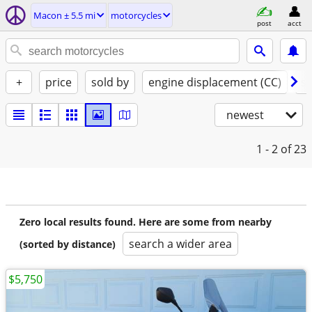
Macon ± 5.5 mi
motorcycles
post
acct
+
price
sold by
engine displacement (CC)
st
newest
1 - 2
of 23
Zero local results found. Here are some from nearby
search a wider area
(sorted by distance)
$5,750