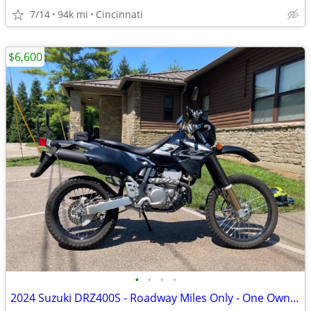
7/14
94k mi
Cincinnati
$6,600
•
•
•
•
2024 Suzuki DRZ400S - Roadway Miles Only - One Owner