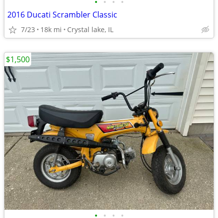
•
•
•
•
2016 Ducati Scrambler Classic
7/23
18k mi
Crystal lake, IL
$1,500
•
•
•
•