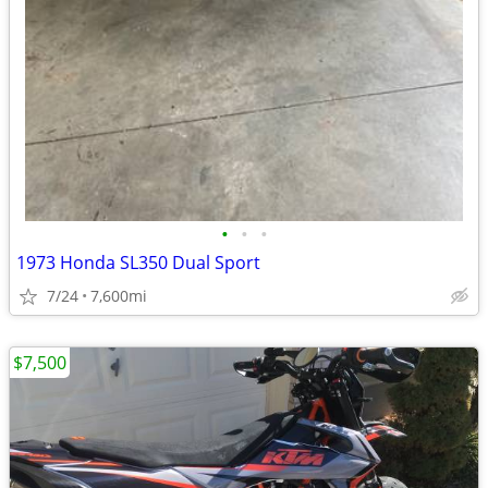
•
•
•
1973 Honda SL350 Dual Sport
7/24
7,600mi
$7,500