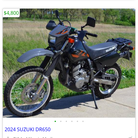
$4,800
•
•
•
•
•
•
2024 SUZUKI DR650