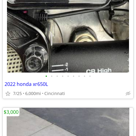
•
•
•
•
•
•
•
•
•
2022 honda xr650L
7/25
6,000mi
Cincinnati
$3,000