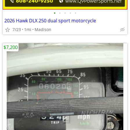
•
•
•
•
•
2026 Hawk DLX 250 dual sport motorcycle
7/23
1mi
Madison
$7,200