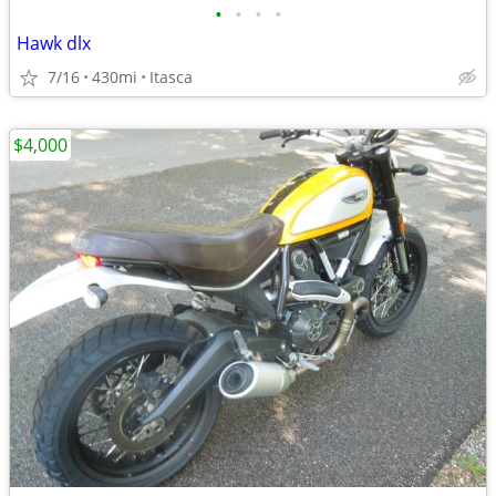
•
•
•
•
Hawk dlx
7/16
430mi
Itasca
$4,000