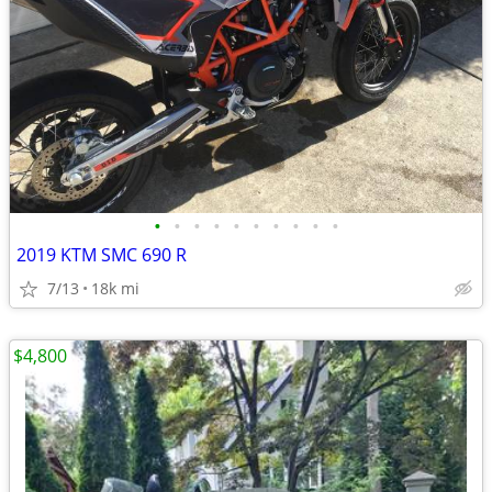
•
•
•
•
•
•
•
•
•
•
2019 KTM SMC 690 R
7/13
18k mi
$4,800