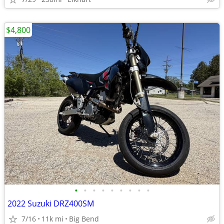
$4,800
•
•
•
•
•
•
•
•
•
2022 Suzuki DRZ400SM
7/16
11k mi
Big Bend