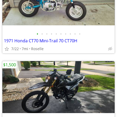
•
•
•
•
•
•
•
•
•
•
1971 Honda CT70 Mini-Trail 70 CT70H
7/22
7mi
Roselle
$1,500