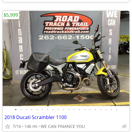
$5,999
•
•
•
•
•
•
•
•
•
•
•
•
•
•
•
•
•
•
•
•
2018 Ducati Scrambler 1100
7/16
14k mi
WE CAN FINANCE YOU