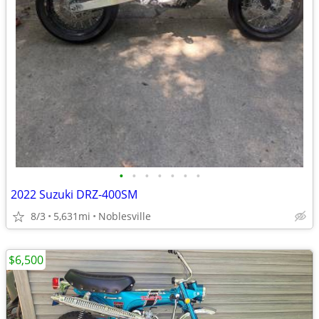
•
•
•
•
•
•
•
2022 Suzuki DRZ-400SM
8/3
5,631mi
Noblesville
$6,500