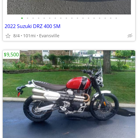
•
•
•
•
•
•
•
•
•
•
•
•
•
•
•
•
•
•
2022 Suzuki DRZ 400 SM
8/4
101mi
Evansville
$9,500