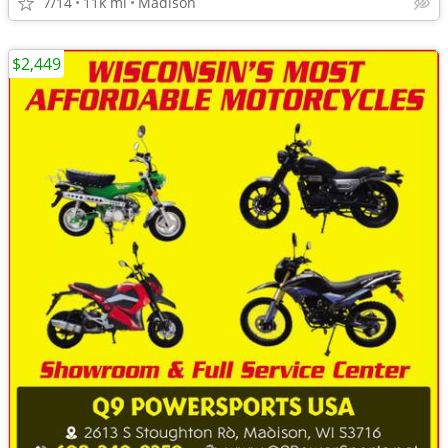
7/14
11k mi
Madison
$2,449