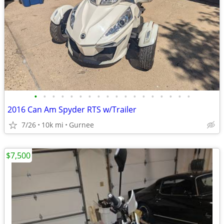
•
•
•
•
•
•
•
•
•
•
•
•
•
•
•
•
•
•
2016 Can Am Spyder RTS w/Trailer
7/26
10k mi
Gurnee
$7,500