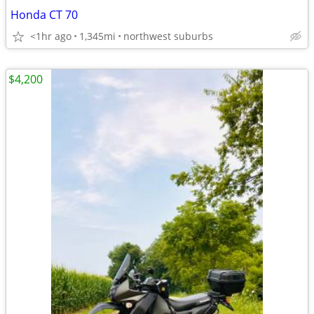
Honda CT 70
<1hr ago
1,345mi
northwest suburbs
$4,200