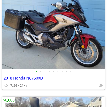
•
•
•
•
•
•
•
•
•
2018 Honda NC750XD
7/26
21k mi
$6,000