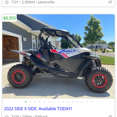
7/21
2,300mi
janesville
$8,950
•
•
•
•
•
•
•
•
•
•
•
•
•
•
•
2022 SIDE X SIDE. Available TODAY!
7/29
238mi
Elkhart