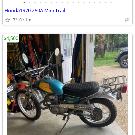
•
•
•
•
•
•
•
•
•
•
•
•
•
•
•
•
•
Honda1970 Z50A Mini Trail
7/10
1mi
$4,500