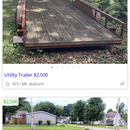
•
•
•
•
•
•
Utility Trailer $2,500
8/3
Mt. Auburn
$2,500