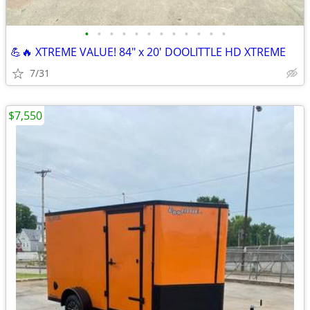
•
•
•
•
•
•
•
•
•
•
•
•
💪🔥 XTREME VALUE! 84" x 20' DOOLITTLE HD XTREME
7/31
$7,550