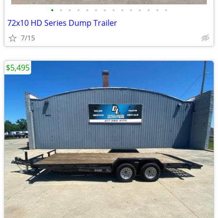
•
•
•
•
•
•
•
•
•
•
•
•
•
•
72x10 HD Series Dump Trailer
7/15
$5,495