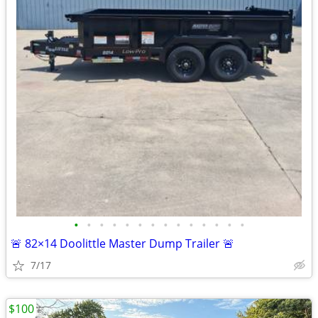
•
•
•
•
•
•
•
•
•
•
•
•
•
•
🚨 82×14 Doolittle Master Dump Trailer 🚨
7/17
$100