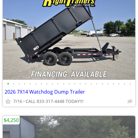
•
•
•
•
•
•
•
•
•
•
•
•
•
•
•
•
•
•
•
•
•
•
•
2026 7X14 Watchdog Dump Trailer
7/16
CALL 833-317-4448 TODAY!!!
$4,250