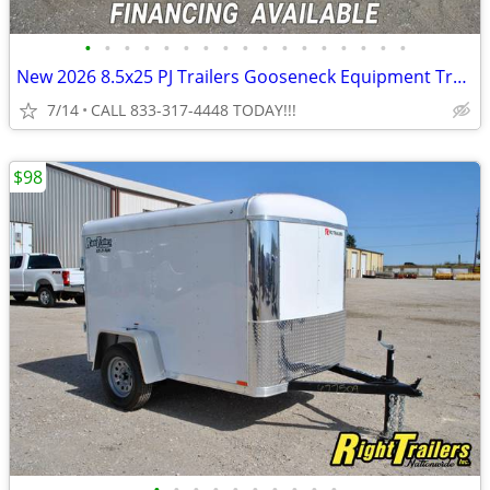
•
•
•
•
•
•
•
•
•
•
•
•
•
•
•
•
•
New 2026 8.5x25 PJ Trailers Gooseneck Equipment Trailer
7/14
CALL 833-317-4448 TODAY!!!
$98