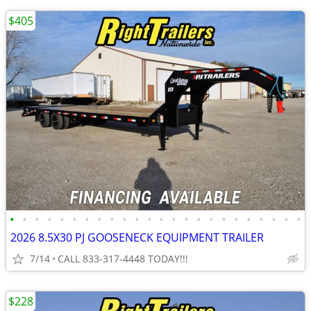
$405
•
•
•
•
•
•
•
•
•
•
•
•
•
•
•
•
•
•
•
•
•
•
•
•
2026 8.5X30 PJ GOOSENECK EQUIPMENT TRAILER
7/14
CALL 833-317-4448 TODAY!!!
$228