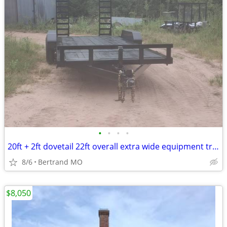
•
•
•
•
20ft + 2ft dovetail 22ft overall extra wide equipment trailer
8/6
Bertrand MO
$8,050