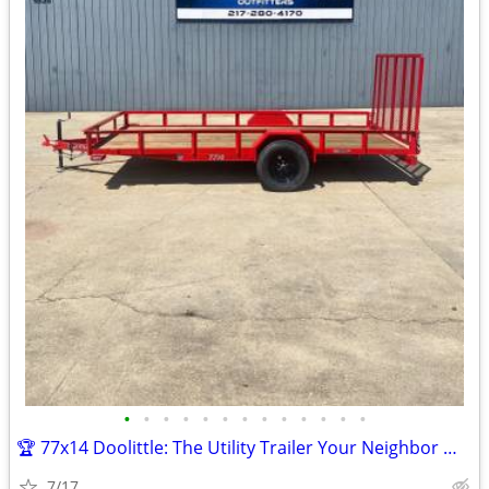
•
•
•
•
•
•
•
•
•
•
•
•
•
🏆 77x14 Doolittle: The Utility Trailer Your Neighbor Will Envy
7/17