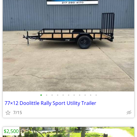
•
•
•
•
•
•
•
•
•
•
•
77×12 Doolittle Rally Sport Utility Trailer
7/15
$2,500