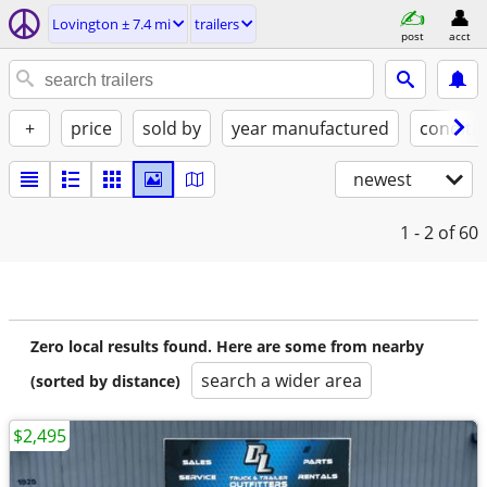
Lovington ± 7.4 mi
trailers
post
acct
+
price
sold by
year manufactured
conditi
newest
1 - 2
of 60
Zero local results found. Here are some from nearby
search a wider area
(sorted by distance)
$2,495