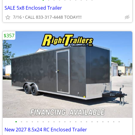
•
•
•
•
•
•
•
•
•
•
SALE 5x8 Enclosed Trailer
7/16
CALL 833-317-4448 TODAY!!!
$357
•
•
•
•
•
•
•
•
•
•
•
•
•
•
•
•
•
•
•
•
New 2027 8.5x24 RC Enclosed Trailer