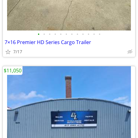
•
•
•
•
•
•
•
•
•
•
•
•
7×16 Premier HD Series Cargo Trailer
7/17
$11,050