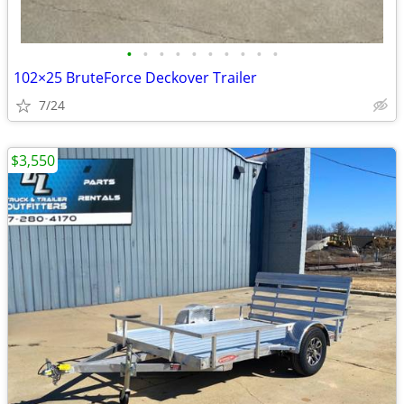
•
•
•
•
•
•
•
•
•
•
102×25 BruteForce Deckover Trailer
7/24
$3,550