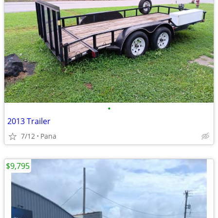
•
2013 Trailer
7/12
Pana
$9,795