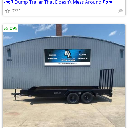
🚛💥 Dump Trailer That Doesn’t Mess Around 💥🚛
7/22
$5,095