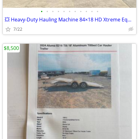
•
•
•
•
•
•
•
•
•
•
•
💥 Heavy-Duty Hauling Machine 84×18 HD Xtreme Equipment Trailer
7/22
$8,500