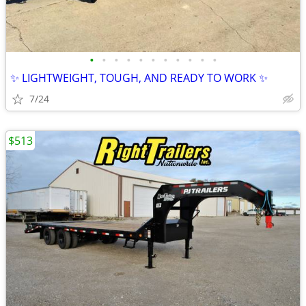
•
•
•
•
•
•
•
•
•
•
•
✨ LIGHTWEIGHT, TOUGH, AND READY TO WORK ✨
7/24
$513