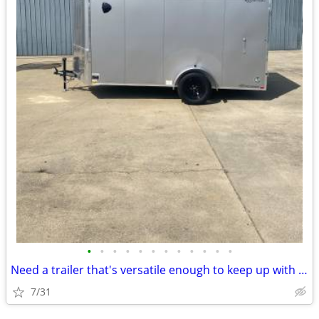
•
•
•
•
•
•
•
•
•
•
•
•
Need a trailer that's versatile enough to keep up with your busy life?
7/31