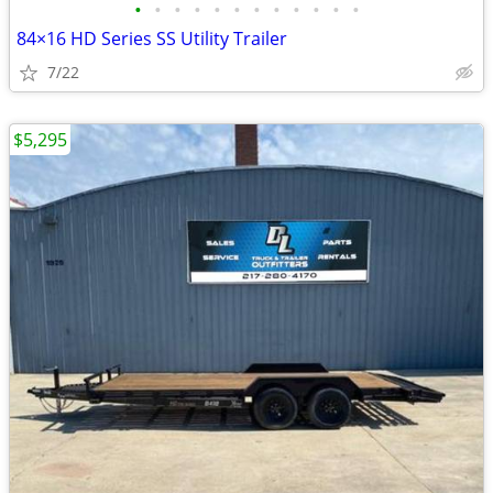
•
•
•
•
•
•
•
•
•
•
•
•
84×16 HD Series SS Utility Trailer
7/22
$5,295