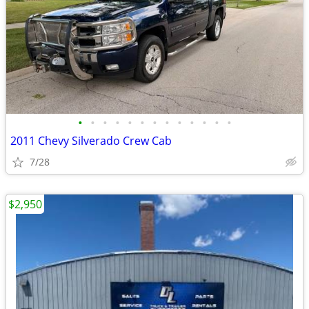
•
•
•
•
•
•
•
•
•
•
•
•
•
2011 Chevy Silverado Crew Cab
7/28
$2,950