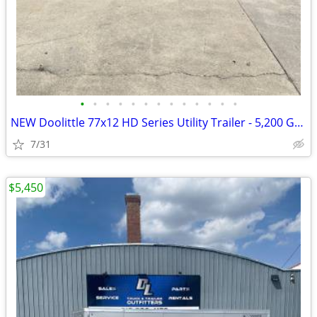
•
•
•
•
•
•
•
•
•
•
•
•
•
NEW Doolittle 77x12 HD Series Utility Trailer - 5,200 GVWR
7/31
$5,450