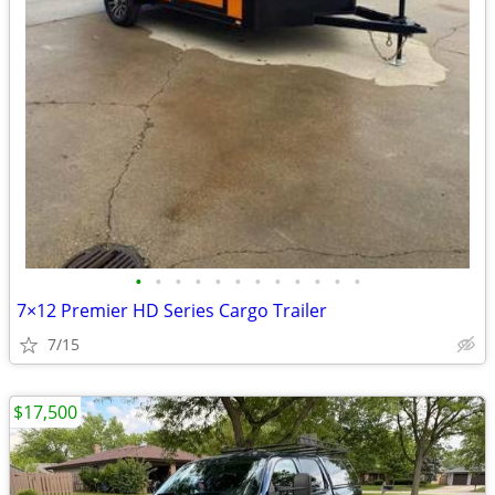
•
•
•
•
•
•
•
•
•
•
•
•
7×12 Premier HD Series Cargo Trailer
7/15
$17,500