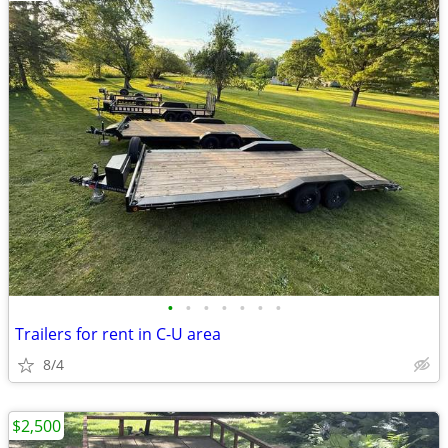
•
•
•
•
•
•
•
Trailers for rent in C-U area
8/4
$2,500